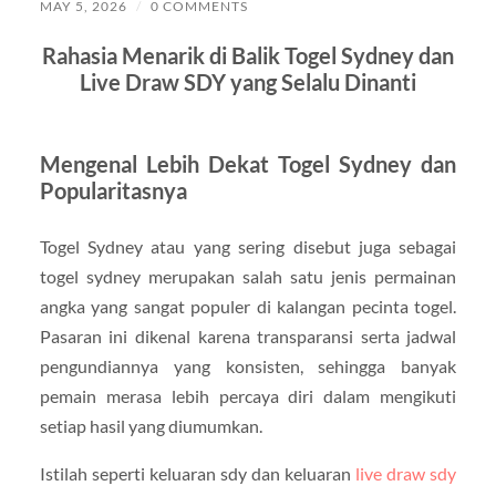
MAY 5, 2026
/
0 COMMENTS
Rahasia Menarik di Balik Togel Sydney dan
Live Draw SDY yang Selalu Dinanti
Mengenal Lebih Dekat Togel Sydney dan
Popularitasnya
Togel Sydney atau yang sering disebut juga sebagai
togel sydney merupakan salah satu jenis permainan
angka yang sangat populer di kalangan pecinta togel.
Pasaran ini dikenal karena transparansi serta jadwal
pengundiannya yang konsisten, sehingga banyak
pemain merasa lebih percaya diri dalam mengikuti
setiap hasil yang diumumkan.
Istilah seperti keluaran sdy dan keluaran
live draw sdy