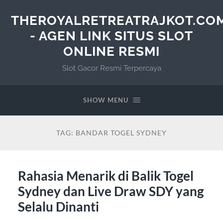
THEROYALRETREATRAJKOT.CO
- AGEN LINK SITUS SLOT
ONLINE RESMI
Slot Gacor Resmi Terpercaya
SHOW MENU
TAG:
BANDAR TOGEL SYDNEY
Rahasia Menarik di Balik Togel
Sydney dan Live Draw SDY yang
Selalu Dinanti