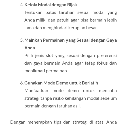
Kelola Modal dengan Bijak
Tentukan batas taruhan sesuai modal yang
Anda miliki dan patuhi agar bisa bermain lebih
lama dan menghindari kerugian besar.
Mainkan Permainan yang Sesuai dengan Gaya
Anda
Pilih jenis slot yang sesuai dengan preferensi
dan gaya bermain Anda agar tetap fokus dan
menikmati permainan.
Gunakan Mode Demo untuk Berlatih
Manfaatkan mode demo untuk mencoba
strategi tanpa risiko kehilangan modal sebelum
bermain dengan taruhan asli.
Dengan menerapkan tips dan strategi di atas, Anda