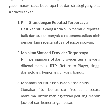
gacor maxwin, ada beberapa tips dan strategi yang bisa
Anda terapkan:
Pilih Situs dengan Reputasi Terpercaya
Pastikan situs yang Anda pilih memiliki reputasi
baik dan sudah banyak direkomendasikan oleh
pemain lain sebagai situs slot gacor maxwin.
Mainkan Slot dari Provider Terpercaya
Pilih permainan slot dari provider ternama yang
dikenal memiliki RTP (Return to Player) tinggi
dan peluang kemenangan yang bagus.
Manfaatkan Fitur Bonus dan Free Spins
Gunakan fitur bonus dan free spins secara
maksimal untuk meningkatkan peluang meraih
jackpot dan kemenangan besar.