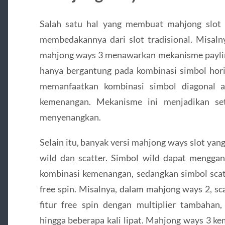
Salah satu hal yang membuat mahjong slot po
membedakannya dari slot tradisional. Misaln
mahjong ways 3 menawarkan mekanisme paylines
hanya bergantung pada kombinasi simbol horizo
memanfaatkan kombinasi simbol diagonal a
kemenangan. Mekanisme ini menjadikan se
menyenangkan.
Selain itu, banyak versi mahjong ways slot ya
wild dan scatter. Simbol wild dapat mengga
kombinasi kemenangan, sedangkan simbol scat
free spin. Misalnya, dalam mahjong ways 2, s
fitur free spin dengan multiplier tambaha
hingga beberapa kali lipat. Mahjong ways 3 k