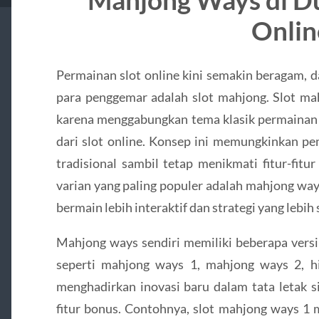
Onlin
Permainan slot online kini semakin beragam, d
para penggemar adalah slot mahjong. Slot ma
karena menggabungkan tema klasik permaina
dari slot online. Konsep ini memungkinkan p
tradisional sambil tetap menikmati fitur-fitur
varian yang paling populer adalah mahjong wa
bermain lebih interaktif dan strategi yang lebih
Mahjong ways sendiri memiliki beberapa versi 
seperti mahjong ways 1, mahjong ways 2, h
menghadirkan inovasi baru dalam tata letak s
fitur bonus. Contohnya, slot mahjong ways 1