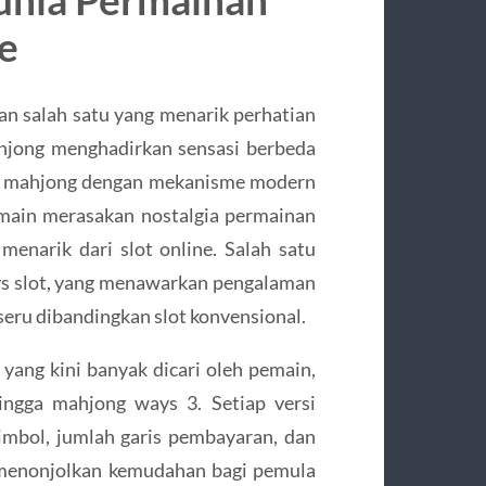
e
an salah satu yang menarik perhatian
hjong menghadirkan sensasi berbeda
n mahjong dengan mekanisme modern
emain merasakan nostalgia permainan
 menarik dari slot online. Salah satu
ys slot, yang menawarkan pengalaman
 seru dibandingkan slot konvensional.
yang kini banyak dicari oleh pemain,
ingga mahjong ways 3. Setiap versi
imbol, jumlah garis pembayaran, dan
 menonjolkan kemudahan bagi pemula