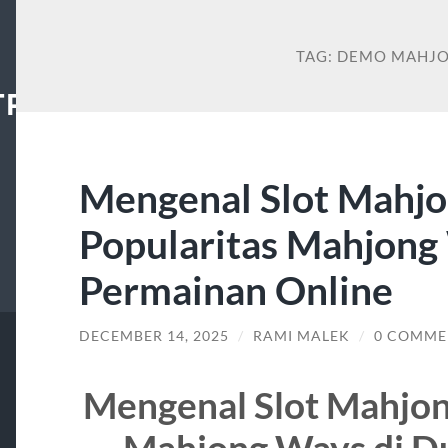
TAG:
DEMO MAHJO
TRAJKOT.COM
Mengenal Slot Mahjo
Popularitas Mahjong
Permainan Online
DECEMBER 14, 2025
/
RAMI MALEK
/
0 COMME
Mengenal Slot Mahjon
Mahjong Ways di D