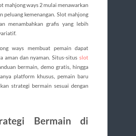
slot mahjong ways 2 mulai menawarkan
kan peluang kemenangan. Slot mahjong
an menambahkan grafis yang lebih
riatif.
ahjong ways membuat pemain dapat
ra aman dan nyaman. Situs-situs
slot
anduan bermain, demo gratis, hingga
anya platform khusus, pemain baru
kan strategi bermain sesuai dengan
rategi Bermain di