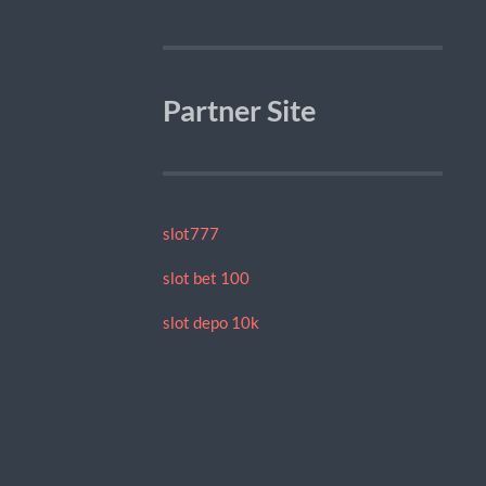
Partner Site
slot777
slot bet 100
slot depo 10k