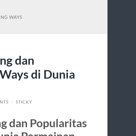
NG WAYS
ng dan
 Ways di Dunia
NTS
/
STICKY
g dan Popularitas
unia Permainan