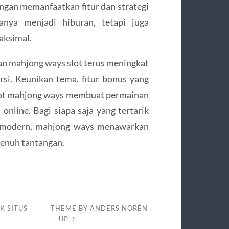
gan memanfaatkan fitur dan strategi
anya menjadi hiburan, tetapi juga
aksimal.
dan mahjong ways slot terus meningkat
ersi. Keunikan tema, fitur bonus yang
slot mahjong ways membuat permainan
 online. Bagi siapa saja yang tertarik
n modern, mahjong ways menawarkan
enuh tantangan.
K SITUS
THEME BY
ANDERS NORÉN
—
UP ↑