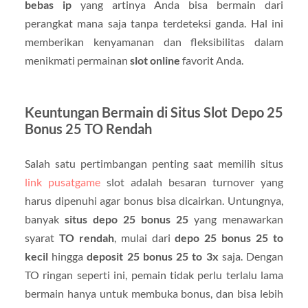
bebas ip
yang artinya Anda bisa bermain dari
perangkat mana saja tanpa terdeteksi ganda. Hal ini
memberikan kenyamanan dan fleksibilitas dalam
menikmati permainan
slot online
favorit Anda.
Keuntungan Bermain di Situs Slot Depo 25
Bonus 25 TO Rendah
Salah satu pertimbangan penting saat memilih situs
link pusatgame
slot adalah besaran turnover yang
harus dipenuhi agar bonus bisa dicairkan. Untungnya,
banyak
situs depo 25 bonus 25
yang menawarkan
syarat
TO rendah
, mulai dari
depo 25 bonus 25 to
kecil
hingga
deposit 25 bonus 25 to 3x
saja. Dengan
TO ringan seperti ini, pemain tidak perlu terlalu lama
bermain hanya untuk membuka bonus, dan bisa lebih