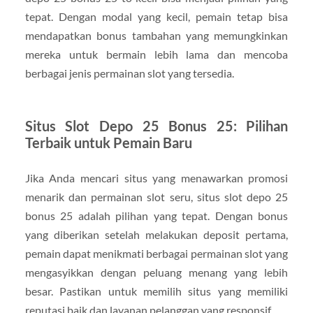
tepat. Dengan modal yang kecil, pemain tetap bisa
mendapatkan bonus tambahan yang memungkinkan
mereka untuk bermain lebih lama dan mencoba
berbagai jenis permainan slot yang tersedia.
Situs Slot Depo 25 Bonus 25: Pilihan
Terbaik untuk Pemain Baru
Jika Anda mencari situs yang menawarkan promosi
menarik dan permainan slot seru, situs slot depo 25
bonus 25 adalah pilihan yang tepat. Dengan bonus
yang diberikan setelah melakukan deposit pertama,
pemain dapat menikmati berbagai permainan slot yang
mengasyikkan dengan peluang menang yang lebih
besar. Pastikan untuk memilih situs yang memiliki
reputasi baik dan layanan pelanggan yang responsif.