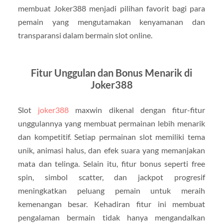
membuat Joker388 menjadi pilihan favorit bagi para
pemain yang mengutamakan kenyamanan dan
transparansi dalam bermain slot online.
Fitur Unggulan dan Bonus Menarik di
Joker388
Slot
joker388
maxwin dikenal dengan fitur-fitur
unggulannya yang membuat permainan lebih menarik
dan kompetitif. Setiap permainan slot memiliki tema
unik, animasi halus, dan efek suara yang memanjakan
mata dan telinga. Selain itu, fitur bonus seperti free
spin, simbol scatter, dan jackpot progresif
meningkatkan peluang pemain untuk meraih
kemenangan besar. Kehadiran fitur ini membuat
pengalaman bermain tidak hanya mengandalkan