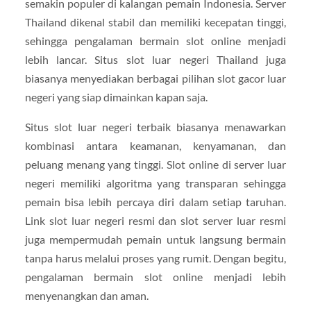
semakin populer di kalangan pemain Indonesia. Server
Thailand dikenal stabil dan memiliki kecepatan tinggi,
sehingga pengalaman bermain slot online menjadi
lebih lancar. Situs slot luar negeri Thailand juga
biasanya menyediakan berbagai pilihan slot gacor luar
negeri yang siap dimainkan kapan saja.
Situs slot luar negeri terbaik biasanya menawarkan
kombinasi antara keamanan, kenyamanan, dan
peluang menang yang tinggi. Slot online di server luar
negeri memiliki algoritma yang transparan sehingga
pemain bisa lebih percaya diri dalam setiap taruhan.
Link slot luar negeri resmi dan slot server luar resmi
juga mempermudah pemain untuk langsung bermain
tanpa harus melalui proses yang rumit. Dengan begitu,
pengalaman bermain slot online menjadi lebih
menyenangkan dan aman.