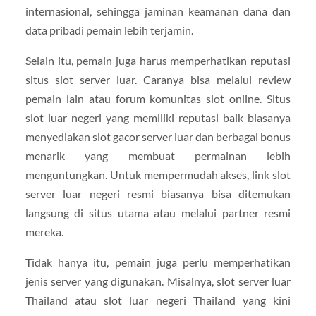
internasional, sehingga jaminan keamanan dana dan
data pribadi pemain lebih terjamin.
Selain itu, pemain juga harus memperhatikan reputasi
situs slot server luar. Caranya bisa melalui review
pemain lain atau forum komunitas slot online. Situs
slot luar negeri yang memiliki reputasi baik biasanya
menyediakan slot gacor server luar dan berbagai bonus
menarik yang membuat permainan lebih
menguntungkan. Untuk mempermudah akses, link slot
server luar negeri resmi biasanya bisa ditemukan
langsung di situs utama atau melalui partner resmi
mereka.
Tidak hanya itu, pemain juga perlu memperhatikan
jenis server yang digunakan. Misalnya, slot server luar
Thailand atau slot luar negeri Thailand yang kini