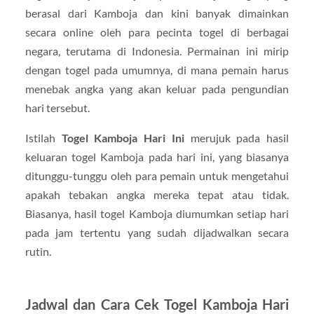
berasal dari Kamboja dan kini banyak dimainkan
secara online oleh para pecinta togel di berbagai
negara, terutama di Indonesia. Permainan ini mirip
dengan togel pada umumnya, di mana pemain harus
menebak angka yang akan keluar pada pengundian
hari tersebut.
Istilah
Togel Kamboja Hari Ini
merujuk pada hasil
keluaran togel Kamboja pada hari ini, yang biasanya
ditunggu-tunggu oleh para pemain untuk mengetahui
apakah tebakan angka mereka tepat atau tidak.
Biasanya, hasil togel Kamboja diumumkan setiap hari
pada jam tertentu yang sudah dijadwalkan secara
rutin.
Jadwal dan Cara Cek Togel Kamboja Hari