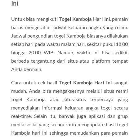
Ini
Untuk bisa mengikuti
Togel Kamboja Hari Ini
, pemain
harus mengetahui jadwal keluaran angka yang resmi.
Jadwal pengundian togel Kamboja biasanya dilakukan
setiap hari pada waktu malam hari, sekitar pukul 18.00
hingga 20.00 WIB. Namun, waktu ini bisa sedikit
berbeda tergantung dari situs atau platform tempat
Anda bermain.
Cara untuk cek hasil
Togel Kamboja Hari Ini
sangat
mudah. Anda bisa mengaksesnya melalui situs resmi
togel Kamboja atau situs-situs terpercaya yang
menyediakan informasi keluaran angka togel secara
real-time. Selain itu, banyak juga aplikasi dan grup
media sosial yang secara rutin mengupdate hasil togel
Kamboja hari ini sehingga memudahkan para pemain