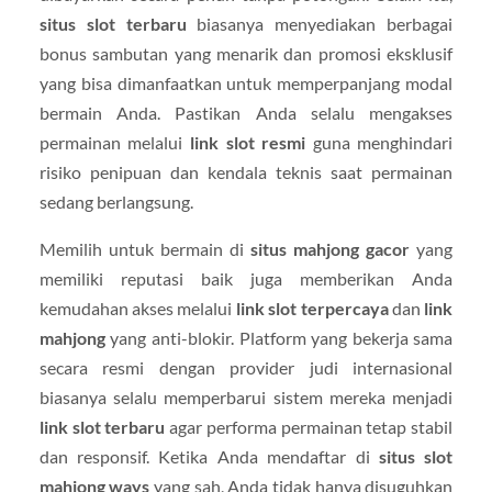
situs slot terbaru
biasanya menyediakan berbagai
bonus sambutan yang menarik dan promosi eksklusif
yang bisa dimanfaatkan untuk memperpanjang modal
bermain Anda. Pastikan Anda selalu mengakses
permainan melalui
link slot resmi
guna menghindari
risiko penipuan dan kendala teknis saat permainan
sedang berlangsung.
Memilih untuk bermain di
situs mahjong gacor
yang
memiliki reputasi baik juga memberikan Anda
kemudahan akses melalui
link slot terpercaya
dan
link
mahjong
yang anti-blokir. Platform yang bekerja sama
secara resmi dengan provider judi internasional
biasanya selalu memperbarui sistem mereka menjadi
link slot terbaru
agar performa permainan tetap stabil
dan responsif. Ketika Anda mendaftar di
situs slot
mahjong ways
yang sah, Anda tidak hanya disuguhkan