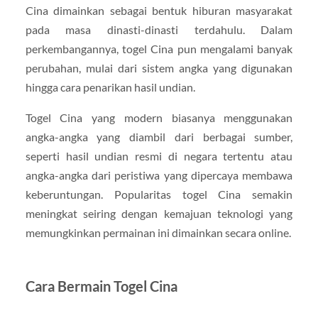
Cina dimainkan sebagai bentuk hiburan masyarakat
pada masa dinasti-dinasti terdahulu. Dalam
perkembangannya, togel Cina pun mengalami banyak
perubahan, mulai dari sistem angka yang digunakan
hingga cara penarikan hasil undian.
Togel Cina yang modern biasanya menggunakan
angka-angka yang diambil dari berbagai sumber,
seperti hasil undian resmi di negara tertentu atau
angka-angka dari peristiwa yang dipercaya membawa
keberuntungan. Popularitas togel Cina semakin
meningkat seiring dengan kemajuan teknologi yang
memungkinkan permainan ini dimainkan secara online.
Cara Bermain Togel Cina