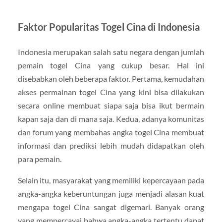
Faktor Popularitas Togel Cina di Indonesia
Indonesia merupakan salah satu negara dengan jumlah
pemain togel Cina yang cukup besar. Hal ini
disebabkan oleh beberapa faktor. Pertama, kemudahan
akses permainan togel Cina yang kini bisa dilakukan
secara online membuat siapa saja bisa ikut bermain
kapan saja dan di mana saja. Kedua, adanya komunitas
dan forum yang membahas angka togel Cina membuat
informasi dan prediksi lebih mudah didapatkan oleh
para pemain.
Selain itu, masyarakat yang memiliki kepercayaan pada
angka-angka keberuntungan juga menjadi alasan kuat
mengapa togel Cina sangat digemari. Banyak orang
yang mempercayai bahwa angka-angka tertentu dapat