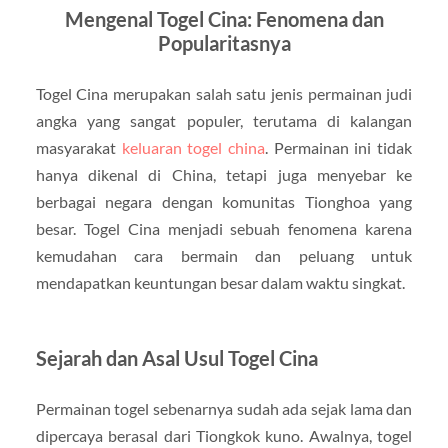
Mengenal Togel Cina: Fenomena dan
Popularitasnya
Togel Cina merupakan salah satu jenis permainan judi
angka yang sangat populer, terutama di kalangan
masyarakat
keluaran togel china
. Permainan ini tidak
hanya dikenal di China, tetapi juga menyebar ke
berbagai negara dengan komunitas Tionghoa yang
besar. Togel Cina menjadi sebuah fenomena karena
kemudahan cara bermain dan peluang untuk
mendapatkan keuntungan besar dalam waktu singkat.
Sejarah dan Asal Usul Togel Cina
Permainan togel sebenarnya sudah ada sejak lama dan
dipercaya berasal dari Tiongkok kuno. Awalnya, togel