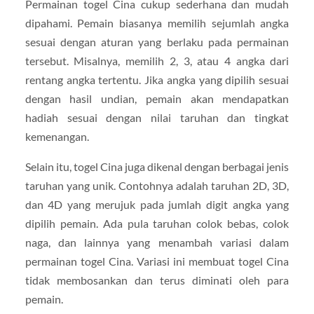
Permainan togel Cina cukup sederhana dan mudah
dipahami. Pemain biasanya memilih sejumlah angka
sesuai dengan aturan yang berlaku pada permainan
tersebut. Misalnya, memilih 2, 3, atau 4 angka dari
rentang angka tertentu. Jika angka yang dipilih sesuai
dengan hasil undian, pemain akan mendapatkan
hadiah sesuai dengan nilai taruhan dan tingkat
kemenangan.
Selain itu, togel Cina juga dikenal dengan berbagai jenis
taruhan yang unik. Contohnya adalah taruhan 2D, 3D,
dan 4D yang merujuk pada jumlah digit angka yang
dipilih pemain. Ada pula taruhan colok bebas, colok
naga, dan lainnya yang menambah variasi dalam
permainan togel Cina. Variasi ini membuat togel Cina
tidak membosankan dan terus diminati oleh para
pemain.