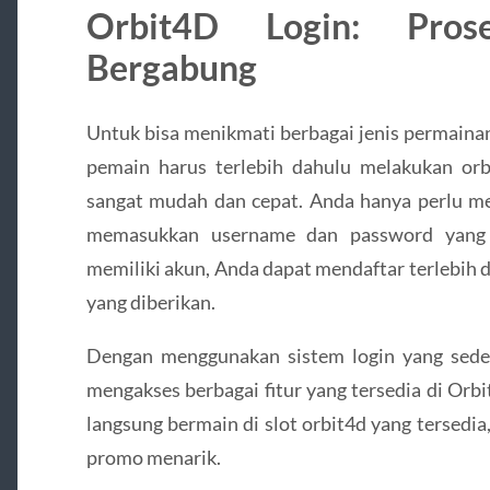
Orbit4D Login: Pro
Bergabung
Untuk bisa menikmati berbagai jenis permaina
pemain harus terlebih dahulu melakukan orbi
sangat mudah dan cepat. Anda hanya perlu men
memasukkan username dan password yang s
memiliki akun, Anda dapat mendaftar terlebih 
yang diberikan.
Dengan menggunakan sistem login yang sed
mengakses berbagai fitur yang tersedia di Orbi
langsung bermain di slot orbit4d yang tersedi
promo menarik.