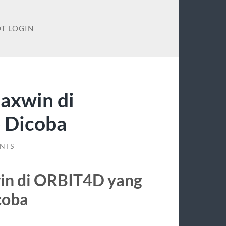
OT LOGIN
axwin di
 Dicoba
NTS
win di ORBIT4D yang
coba