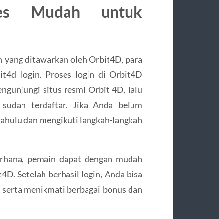
ses Mudah untuk
n yang ditawarkan oleh Orbit4D, para
t4d login. Proses login di Orbit4D
gunjungi situs resmi Orbit 4D, lalu
udah terdaftar. Jika Anda belum
dahulu dan mengikuti langkah-langkah
erhana, pemain dapat dengan mudah
t4D. Setelah berhasil login, Anda bisa
a, serta menikmati berbagai bonus dan