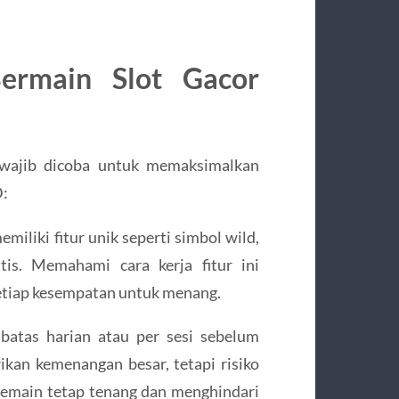
Bermain Slot Gacor
g wajib dicoba untuk memaksimalkan
D:
memiliki fitur unik seperti simbol wild,
tis. Memahami cara kerja fitur ini
iap kesempatan untuk menang.
 batas harian atau per sesi sebelum
an kemenangan besar, tetapi risiko
emain tetap tenang dan menghindari