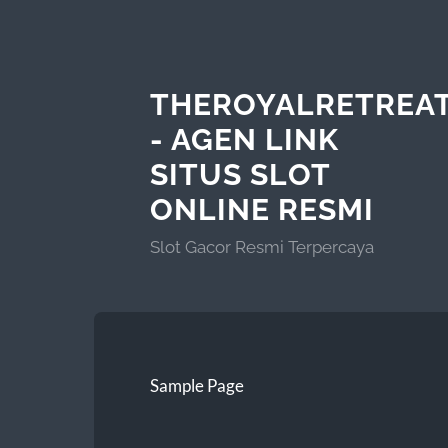
THEROYALRETREA
- AGEN LINK
SITUS SLOT
ONLINE RESMI
Slot Gacor Resmi Terpercaya
Sample Page