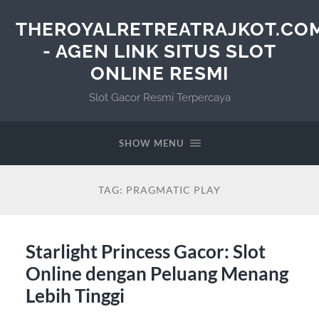
THEROYALRETREATRAJKOT.CO
- AGEN LINK SITUS SLOT
ONLINE RESMI
Slot Gacor Resmi Terpercaya
SHOW MENU
TAG:
PRAGMATIC PLAY
Starlight Princess Gacor: Slot
Online dengan Peluang Menang
Lebih Tinggi