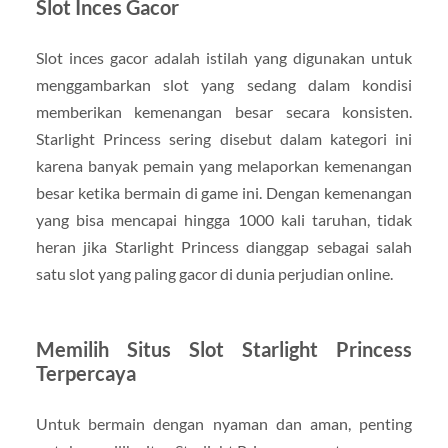
Slot Inces Gacor
Slot inces gacor adalah istilah yang digunakan untuk
menggambarkan slot yang sedang dalam kondisi
memberikan kemenangan besar secara konsisten.
Starlight Princess sering disebut dalam kategori ini
karena banyak pemain yang melaporkan kemenangan
besar ketika bermain di game ini. Dengan kemenangan
yang bisa mencapai hingga 1000 kali taruhan, tidak
heran jika Starlight Princess dianggap sebagai salah
satu slot yang paling gacor di dunia perjudian online.
Memilih Situs Slot Starlight Princess
Terpercaya
Untuk bermain dengan nyaman dan aman, penting