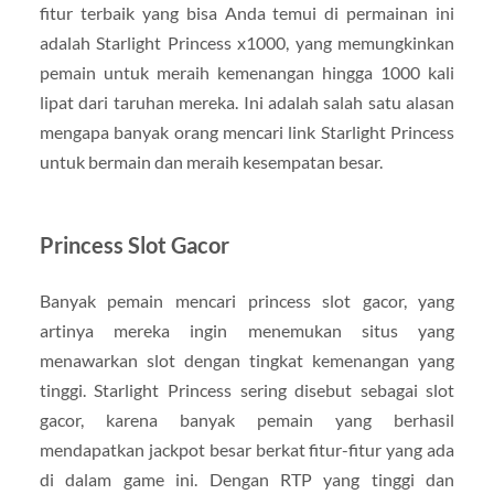
fitur terbaik yang bisa Anda temui di permainan ini
adalah Starlight Princess x1000, yang memungkinkan
pemain untuk meraih kemenangan hingga 1000 kali
lipat dari taruhan mereka. Ini adalah salah satu alasan
mengapa banyak orang mencari link Starlight Princess
untuk bermain dan meraih kesempatan besar.
Princess Slot Gacor
Banyak pemain mencari princess slot gacor, yang
artinya mereka ingin menemukan situs yang
menawarkan slot dengan tingkat kemenangan yang
tinggi. Starlight Princess sering disebut sebagai slot
gacor, karena banyak pemain yang berhasil
mendapatkan jackpot besar berkat fitur-fitur yang ada
di dalam game ini. Dengan RTP yang tinggi dan