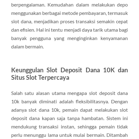
berpengalaman. Kemudahan dalam melakukan depo
menggunakan berbagai metode pembayaran, termasuk
slot dana, menjadikan proses transaksi semakin cepat
dan efisien. Hal ini tentu menjadi daya tarik utama bagi
banyak pengguna yang menginginkan kenyamanan
dalam bermain.
Keunggulan Slot Deposit Dana 10K dan
Situs Slot Terpercaya
Salah satu alasan utama mengapa slot deposit dana
10k banyak diminati adalah fleksibilitasnya. Dengan
adanya slot dana 10k, pemain dapat melakukan slot
deposit dana kapan saja tanpa hambatan. Sistem ini
mendukung transaksi instan, sehingga pemain tidak
perlu menunggu lama untuk mulai bermain. Ditambah