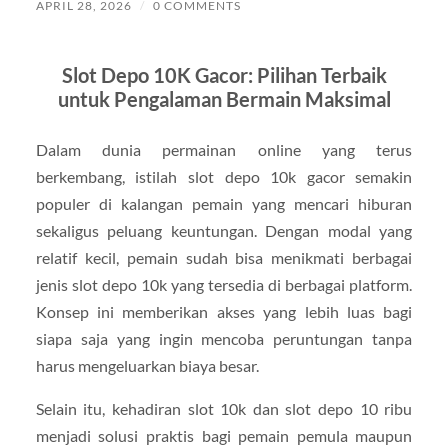
APRIL 28, 2026
/
0 COMMENTS
Slot Depo 10K Gacor: Pilihan Terbaik
untuk Pengalaman Bermain Maksimal
Dalam dunia permainan online yang terus
berkembang, istilah slot depo 10k gacor semakin
populer di kalangan pemain yang mencari hiburan
sekaligus peluang keuntungan. Dengan modal yang
relatif kecil, pemain sudah bisa menikmati berbagai
jenis slot depo 10k yang tersedia di berbagai platform.
Konsep ini memberikan akses yang lebih luas bagi
siapa saja yang ingin mencoba peruntungan tanpa
harus mengeluarkan biaya besar.
Selain itu, kehadiran slot 10k dan slot depo 10 ribu
menjadi solusi praktis bagi pemain pemula maupun