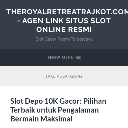
THEROYALRETREATRAJKOT.CO
- AGEN LINK SITUS SLOT
ONLINE RESMI
Slot Gacor Resmi Terpercaya
SHOW MENU
TAG:
PUSATGAME
Slot Depo 10K Gacor: Pilihan
Terbaik untuk Pengalaman
Bermain Maksimal