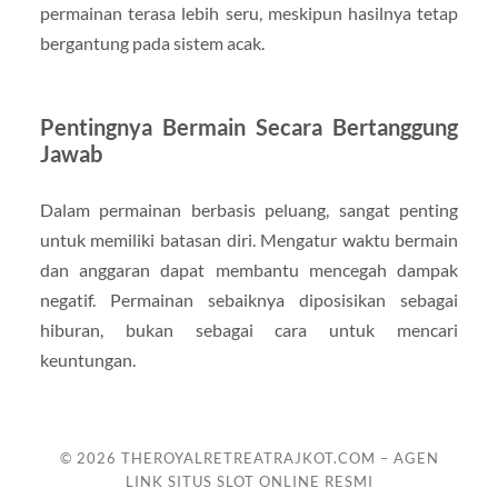
permainan terasa lebih seru, meskipun hasilnya tetap
bergantung pada sistem acak.
Pentingnya Bermain Secara Bertanggung
Jawab
Dalam permainan berbasis peluang, sangat penting
untuk memiliki batasan diri. Mengatur waktu bermain
dan anggaran dapat membantu mencegah dampak
negatif. Permainan sebaiknya diposisikan sebagai
hiburan, bukan sebagai cara untuk mencari
keuntungan.
© 2026
THEROYALRETREATRAJKOT.COM – AGEN
LINK SITUS SLOT ONLINE RESMI