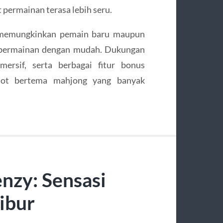
ermainan terasa lebih seru.
a memungkinkan pemain baru maupun
permainan dengan mudah. Dukungan
imersif, serta berbagai fitur bonus
slot bertema mahjong yang banyak
enzy: Sensasi
ibur