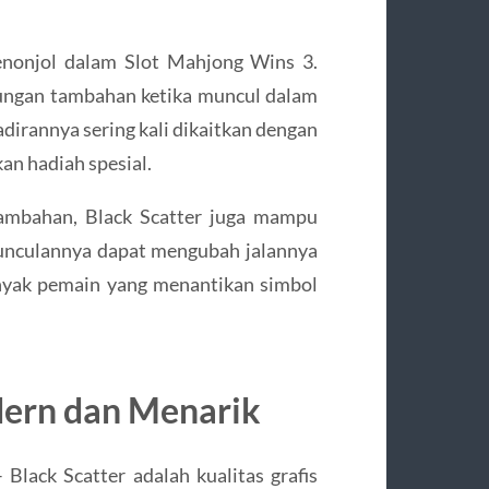
enonjol dalam Slot Mahjong Wins 3.
ungan tambahan ketika muncul dalam
dirannya sering kali dikaitkan dengan
n hadiah spesial.
tambahan, Black Scatter juga mampu
unculannya dapat mengubah jalannya
anyak pemain yang menantikan simbol
dern dan Menarik
Black Scatter adalah kualitas grafis