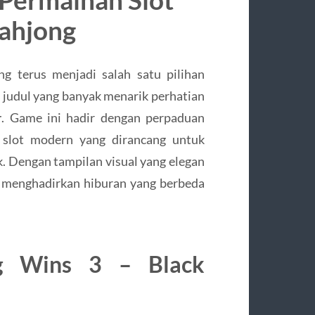
ahjong
 terus menjadi salah satu pilihan
u judul yang banyak menarik perhatian
r
. Game ini hadir dengan perpaduan
 slot modern yang dirancang untuk
 Dengan tampilan visual yang elegan
pu menghadirkan hiburan yang berbeda
g Wins 3 – Black