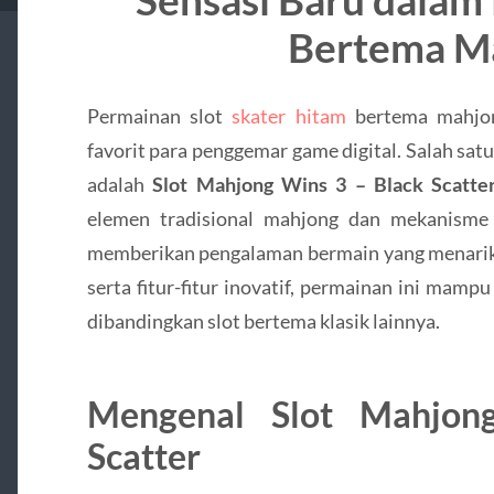
Bertema M
Permainan slot
skater hitam
bertema mahjong
favorit para penggemar game digital. Salah sat
adalah
Slot Mahjong Wins 3 – Black Scatte
elemen tradisional mahjong dan mekanisme
memberikan pengalaman bermain yang menarik.
serta fitur-fitur inovatif, permainan ini mam
dibandingkan slot bertema klasik lainnya.
Mengenal Slot Mahjon
Scatter