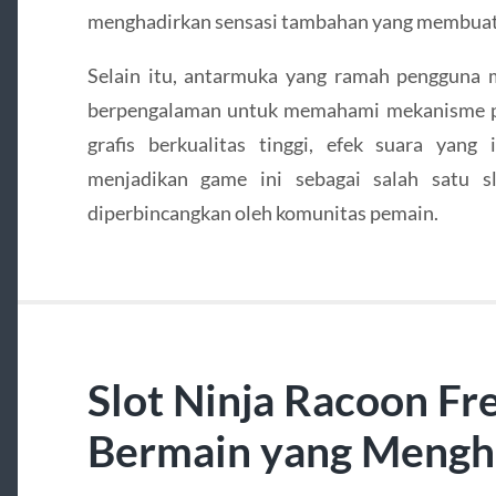
menghadirkan sensasi tambahan yang membuat p
Selain itu, antarmuka yang ramah penggun
berpengalaman untuk memahami mekanisme 
grafis berkualitas tinggi, efek suara yang 
menjadikan game ini sebagai salah satu 
diperbincangkan oleh komunitas pemain.
Slot Ninja Racoon Fr
Bermain yang Mengh