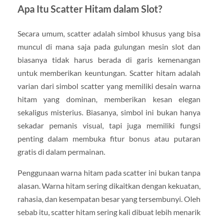
Apa Itu Scatter Hitam dalam Slot?
Secara umum, scatter adalah simbol khusus yang bisa
muncul di mana saja pada gulungan mesin slot dan
biasanya tidak harus berada di garis kemenangan
untuk memberikan keuntungan. Scatter hitam adalah
varian dari simbol scatter yang memiliki desain warna
hitam yang dominan, memberikan kesan elegan
sekaligus misterius. Biasanya, simbol ini bukan hanya
sekadar pemanis visual, tapi juga memiliki fungsi
penting dalam membuka fitur bonus atau putaran
gratis di dalam permainan.
Penggunaan warna hitam pada scatter ini bukan tanpa
alasan. Warna hitam sering dikaitkan dengan kekuatan,
rahasia, dan kesempatan besar yang tersembunyi. Oleh
sebab itu, scatter hitam sering kali dibuat lebih menarik