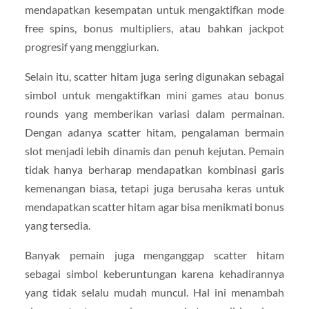
mendapatkan kesempatan untuk mengaktifkan mode
free spins, bonus multipliers, atau bahkan jackpot
progresif yang menggiurkan.
Selain itu, scatter hitam juga sering digunakan sebagai
simbol untuk mengaktifkan mini games atau bonus
rounds yang memberikan variasi dalam permainan.
Dengan adanya scatter hitam, pengalaman bermain
slot menjadi lebih dinamis dan penuh kejutan. Pemain
tidak hanya berharap mendapatkan kombinasi garis
kemenangan biasa, tetapi juga berusaha keras untuk
mendapatkan scatter hitam agar bisa menikmati bonus
yang tersedia.
Banyak pemain juga menganggap scatter hitam
sebagai simbol keberuntungan karena kehadirannya
yang tidak selalu mudah muncul. Hal ini menambah