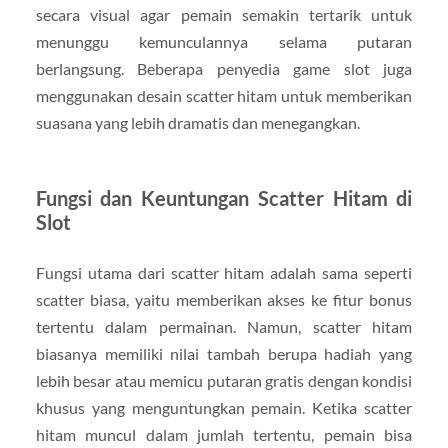
secara visual agar pemain semakin tertarik untuk
menunggu kemunculannya selama putaran
berlangsung. Beberapa penyedia game slot juga
menggunakan desain scatter hitam untuk memberikan
suasana yang lebih dramatis dan menegangkan.
Fungsi dan Keuntungan Scatter Hitam di
Slot
Fungsi utama dari scatter hitam adalah sama seperti
scatter biasa, yaitu memberikan akses ke fitur bonus
tertentu dalam permainan. Namun, scatter hitam
biasanya memiliki nilai tambah berupa hadiah yang
lebih besar atau memicu putaran gratis dengan kondisi
khusus yang menguntungkan pemain. Ketika scatter
hitam muncul dalam jumlah tertentu, pemain bisa