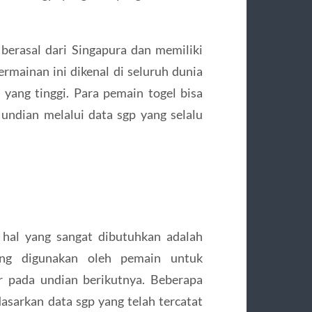
berasal dari Singapura dan memiliki
ermainan ini dikenal di seluruh dunia
yang tinggi. Para pemain togel bisa
undian melalui data sgp yang selalu
 hal yang sangat dibutuhkan adalah
ering digunakan oleh pemain untuk
r pada undian berikutnya. Beberapa
dasarkan data sgp yang telah tercatat