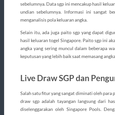
sebelumnya. Data sgp ini mencakup hasil keluar
undian sebelumnya. Informasi ini sangat b
menganalisis pola keluaran angka.
Selain itu, ada juga paito sgp yang dapat dig
hasil keluaran togel Singapore. Paito sgp in
angka yang sering muncul dalam beberapa wak
keputusan yang lebih baik saat memasang angka
Live Draw SGP dan Peng
Salah satu fitur yang sangat diminati oleh para 
draw sgp adalah tayangan langsung dari has
diselenggarakan oleh Singapore Pools. Den