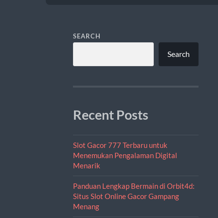
SEARCH
Search
Recent Posts
Slot Gacor 777 Terbaru untuk
Menemukan Pengalaman Digital
Menarik
Panduan Lengkap Bermain di Orbit4d:
Situs Slot Online Gacor Gampang
Menang