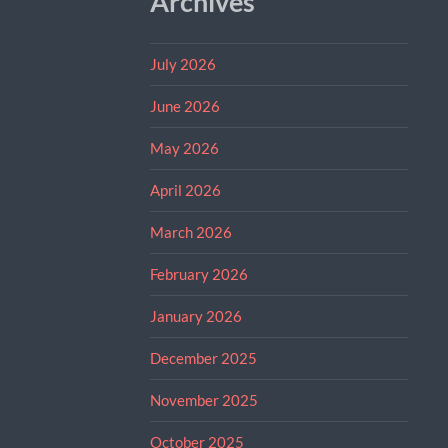
Archives
July 2026
June 2026
May 2026
April 2026
March 2026
February 2026
January 2026
December 2025
November 2025
October 2025