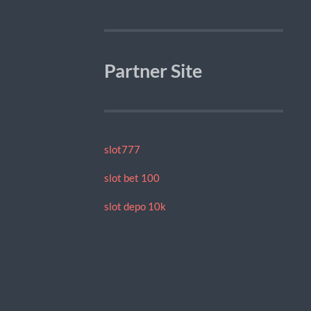
Partner Site
slot777
slot bet 100
slot depo 10k