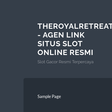
THEROYALRETREA
- AGEN LINK
SITUS SLOT
ONLINE RESMI
Slot Gacor Resmi Terpercaya
Sample Page