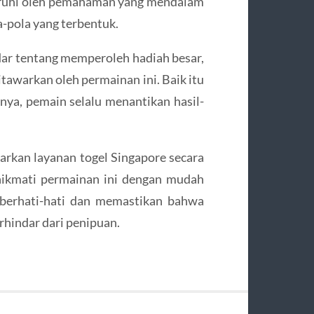
aruhi oleh pemahaman yang mendalam
a-pola yang terbentuk.
dar tentang memperoleh hadiah besar,
itawarkan oleh permainan ini. Baik itu
nnya, pemain selalu menantikan hasil-
rkan layanan togel Singapore secara
nikmati permainan ini dengan mudah
 berhati-hati dan memastikan bahwa
rhindar dari penipuan.