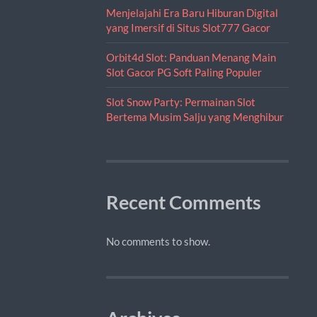
Menjelajahi Era Baru Hiburan Digital
yang Imersif di Situs Slot777 Gacor
Orbit4d Slot: Panduan Menang Main
Slot Gacor PG Soft Paling Populer
Slot Snow Party: Permainan Slot
Bertema Musim Salju yang Menghibur
Recent Comments
No comments to show.