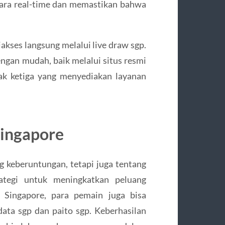
cara real-time dan memastikan bahwa
diakses langsung melalui live draw sgp.
ngan mudah, baik melalui situs resmi
ak ketiga yang menyediakan layanan
Singapore
g keberuntungan, tetapi juga tentang
tegi untuk meningkatkan peluang
 Singapore, para pemain juga bisa
ata sgp dan paito sgp. Keberhasilan