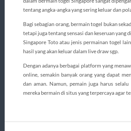
dalam bermain togel Singapore sangat dipeng
tentang angka-angka yang sering keluar dan pol
Bagi sebagian orang, bermain togel bukan seka
tetapi juga tentang sensasi dan keseruan yang d
Singapore Toto atau jenis permainan togel lai
hasil yang akan keluar dalam live draw sgp.
Dengan adanya berbagai platform yang menawa
online, semakin banyak orang yang dapat me
dan aman. Namun, pemain juga harus selalu
mereka bermain di situs yang terpercaya agar te