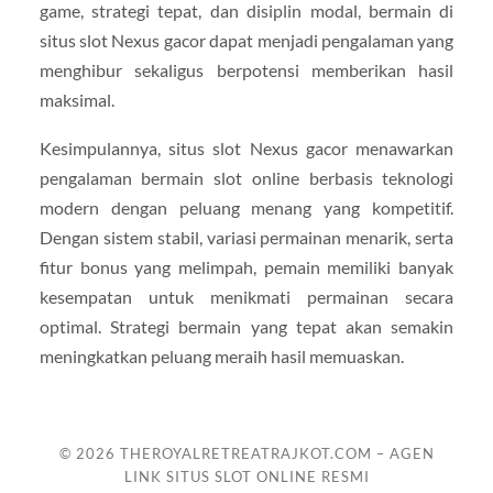
game, strategi tepat, dan disiplin modal, bermain di
situs slot Nexus gacor dapat menjadi pengalaman yang
menghibur sekaligus berpotensi memberikan hasil
maksimal.
Kesimpulannya, situs slot Nexus gacor menawarkan
pengalaman bermain slot online berbasis teknologi
modern dengan peluang menang yang kompetitif.
Dengan sistem stabil, variasi permainan menarik, serta
fitur bonus yang melimpah, pemain memiliki banyak
kesempatan untuk menikmati permainan secara
optimal. Strategi bermain yang tepat akan semakin
meningkatkan peluang meraih hasil memuaskan.
© 2026
THEROYALRETREATRAJKOT.COM – AGEN
LINK SITUS SLOT ONLINE RESMI