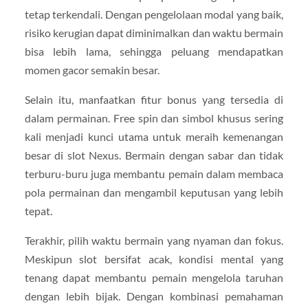
tetap terkendali. Dengan pengelolaan modal yang baik,
risiko kerugian dapat diminimalkan dan waktu bermain
bisa lebih lama, sehingga peluang mendapatkan
momen gacor semakin besar.
Selain itu, manfaatkan fitur bonus yang tersedia di
dalam permainan. Free spin dan simbol khusus sering
kali menjadi kunci utama untuk meraih kemenangan
besar di slot Nexus. Bermain dengan sabar dan tidak
terburu-buru juga membantu pemain dalam membaca
pola permainan dan mengambil keputusan yang lebih
tepat.
Terakhir, pilih waktu bermain yang nyaman dan fokus.
Meskipun slot bersifat acak, kondisi mental yang
tenang dapat membantu pemain mengelola taruhan
dengan lebih bijak. Dengan kombinasi pemahaman