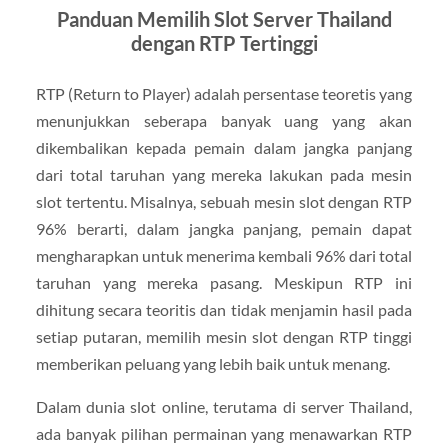
Panduan Memilih Slot Server Thailand
dengan RTP Tertinggi
RTP (Return to Player) adalah persentase teoretis yang
menunjukkan seberapa banyak uang yang akan
dikembalikan kepada pemain dalam jangka panjang
dari total taruhan yang mereka lakukan pada mesin
slot tertentu. Misalnya, sebuah mesin slot dengan RTP
96% berarti, dalam jangka panjang, pemain dapat
mengharapkan untuk menerima kembali 96% dari total
taruhan yang mereka pasang. Meskipun RTP ini
dihitung secara teoritis dan tidak menjamin hasil pada
setiap putaran, memilih mesin slot dengan RTP tinggi
memberikan peluang yang lebih baik untuk menang.
Dalam dunia slot online, terutama di server Thailand,
ada banyak pilihan permainan yang menawarkan RTP