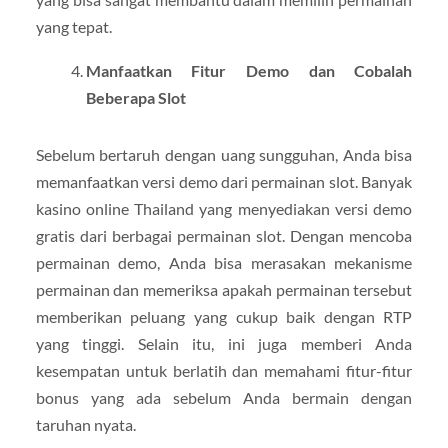
yang tepat.
Manfaatkan Fitur Demo dan Cobalah
Beberapa Slot
Sebelum bertaruh dengan uang sungguhan, Anda bisa
memanfaatkan versi demo dari permainan slot. Banyak
kasino online Thailand yang menyediakan versi demo
gratis dari berbagai permainan slot. Dengan mencoba
permainan demo, Anda bisa merasakan mekanisme
permainan dan memeriksa apakah permainan tersebut
memberikan peluang yang cukup baik dengan RTP
yang tinggi. Selain itu, ini juga memberi Anda
kesempatan untuk berlatih dan memahami fitur-fitur
bonus yang ada sebelum Anda bermain dengan
taruhan nyata.