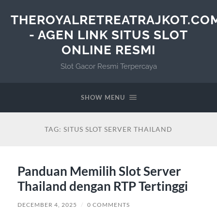
THEROYALRETREATRAJKOT.CO
- AGEN LINK SITUS SLOT
ONLINE RESMI
Slot Gacor Resmi Terpercaya
SHOW MENU
TAG:
SITUS SLOT SERVER THAILAND
Panduan Memilih Slot Server
Thailand dengan RTP Tertinggi
DECEMBER 4, 2025
/
0 COMMENTS