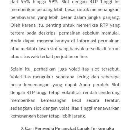
dari 96% hingga 99%. Slot dengan RTP tinggi ini
memberikan peluang lebih besar untuk memenangkan
pembayaran yang lebih besar dalam jangka panjang.
Oleh karena itu, penting untuk memeriksa RTP yang
tertera pada deskripsi permainan sebelum memulai.
Anda dapat menemukannya di informasi permainan
atau melalui ulasan slot yang banyak tersedia di forum
atau situs web terkait perjudian online.
Selain itu, perhatikan juga volatilitas slot tersebut.
Volatilitas mengukur seberapa sering dan seberapa
besar kemenangan yang dapat Anda peroleh. Slot
dengan RTP tinggi tetapi volatilitas rendah cenderung
memberikan kemenangan kecil secara teratur,
sedangkan slot dengan volatilitas tinggi menawarkan
kemenangan besar tetapi lebih jarang.
Cari Penyedia Perangkat Lunak Terkemuka