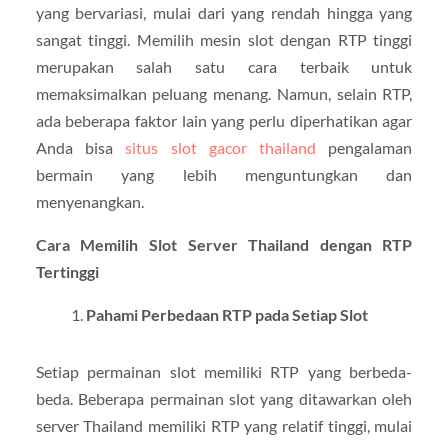
yang bervariasi, mulai dari yang rendah hingga yang
sangat tinggi. Memilih mesin slot dengan RTP tinggi
merupakan salah satu cara terbaik untuk
memaksimalkan peluang menang. Namun, selain RTP,
ada beberapa faktor lain yang perlu diperhatikan agar
Anda bisa
situs slot gacor thailand
pengalaman
bermain yang lebih menguntungkan dan
menyenangkan.
Cara Memilih Slot Server Thailand dengan RTP
Tertinggi
Pahami Perbedaan RTP pada Setiap Slot
Setiap permainan slot memiliki RTP yang berbeda-
beda. Beberapa permainan slot yang ditawarkan oleh
server Thailand memiliki RTP yang relatif tinggi, mulai