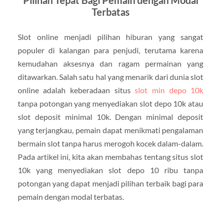
Terbatas
Slot online menjadi pilihan hiburan yang sangat
populer di kalangan para penjudi, terutama karena
kemudahan aksesnya dan ragam permainan yang
ditawarkan. Salah satu hal yang menarik dari dunia slot
online adalah keberadaan situs
slot min depo 10k
tanpa potongan yang menyediakan slot depo 10k atau
slot deposit minimal 10k. Dengan minimal deposit
yang terjangkau, pemain dapat menikmati pengalaman
bermain slot tanpa harus merogoh kocek dalam-dalam.
Pada artikel ini, kita akan membahas tentang situs slot
10k yang menyediakan slot depo 10 ribu tanpa
potongan yang dapat menjadi pilihan terbaik bagi para
pemain dengan modal terbatas.