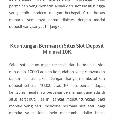
permainan yang menarik. Mulai dari slot klasik hingga
yang lebih modern dengan berbagai fitur bonus
menarik, semuanya dapat diakses dengan modal
deposit yang sangat terjangkau.
Keuntungan Bermain di Situs Slot Deposit
Minimal 10K
Salah satu keuntungan terbesar dari bermain di slot
min depo 10000 adalah kemudahan yang ditawarkan
dalam hal transaksi. Dengan hanya membutuhkan
deposit sebesar 10000 atau 10 ribu, pemain dapat
langsung menikmati berbagai permainan yang ada di
situs tersebut. Hal ini sangat menguntungkan bagi
mereka yang baru mencoba bermain slot atau bagi
mereka yang tidak ingin mengambil risiko besar