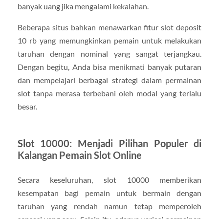
banyak uang jika mengalami kekalahan.
Beberapa situs bahkan menawarkan fitur slot deposit
10 rb yang memungkinkan pemain untuk melakukan
taruhan dengan nominal yang sangat terjangkau.
Dengan begitu, Anda bisa menikmati banyak putaran
dan mempelajari berbagai strategi dalam permainan
slot tanpa merasa terbebani oleh modal yang terlalu
besar.
Slot 10000: Menjadi Pilihan Populer di
Kalangan Pemain Slot Online
Secara keseluruhan, slot 10000 memberikan
kesempatan bagi pemain untuk bermain dengan
taruhan yang rendah namun tetap memperoleh