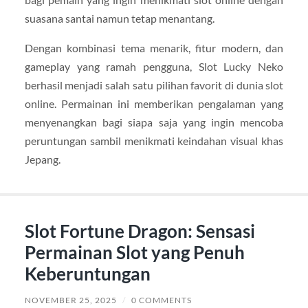
suasana santai namun tetap menantang.
Dengan kombinasi tema menarik, fitur modern, dan
gameplay yang ramah pengguna, Slot Lucky Neko
berhasil menjadi salah satu pilihan favorit di dunia slot
online. Permainan ini memberikan pengalaman yang
menyenangkan bagi siapa saja yang ingin mencoba
peruntungan sambil menikmati keindahan visual khas
Jepang.
Slot Fortune Dragon: Sensasi
Permainan Slot yang Penuh
Keberuntungan
NOVEMBER 25, 2025
/
0 COMMENTS