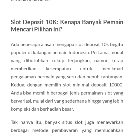
Slot Deposit 10K: Kenapa Banyak Pemain
Mencari Pilihan Ini?
Ada beberapa alasan mengapa slot deposit 10k begitu
populer di kalangan pemain Indonesia. Pertama, modal
yang dibutuhkan cukup terjangkau, namun tetap
memberikan kesempatan untuk menikmati
pengalaman bermain yang seru dan penuh tantangan.
Kedua, dengan memilih slot minimal deposit 10000,
Anda bisa memilih berbagai jenis permainan slot yang
bervariasi, mulai dari yang sederhana hingga yang lebih
kompleks dan berhadiah besar.
Tak hanya itu, banyak situs slot juga menawarkan
berbagai metode pembayaran yang memudahkan