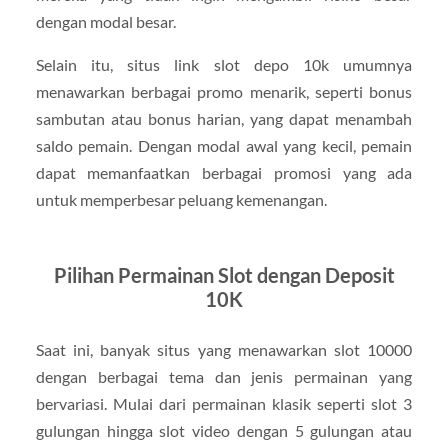
dengan modal besar.
Selain itu, situs link slot depo 10k umumnya
menawarkan berbagai promo menarik, seperti bonus
sambutan atau bonus harian, yang dapat menambah
saldo pemain. Dengan modal awal yang kecil, pemain
dapat memanfaatkan berbagai promosi yang ada
untuk memperbesar peluang kemenangan.
Pilihan Permainan Slot dengan Deposit
10K
Saat ini, banyak situs yang menawarkan slot 10000
dengan berbagai tema dan jenis permainan yang
bervariasi. Mulai dari permainan klasik seperti slot 3
gulungan hingga slot video dengan 5 gulungan atau