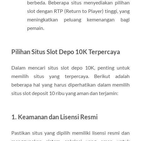
berbeda. Beberapa situs menyediakan pilihan
slot dengan RTP (Return to Player) tinggi, yang
meningkatkan peluang kemenangan bagi
pemain.
Pilihan Situs Slot Depo 10K Terpercaya
Dalam mencari situs slot depo 10K, penting untuk
memilih situs yang terpercaya. Berikut adalah
beberapa hal yang harus diperhatikan dalam memilih
situs slot deposit 10 ribu yang aman dan terjamin:
1. Keamanan dan Lisensi Resmi
Pastikan situs yang dipilih memiliki lisensi resmi dan