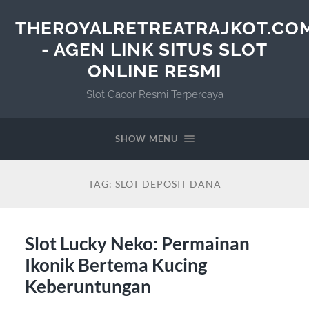
THEROYALRETREATRAJKOT.CO
- AGEN LINK SITUS SLOT
ONLINE RESMI
Slot Gacor Resmi Terpercaya
SHOW MENU
TAG:
SLOT DEPOSIT DANA
Slot Lucky Neko: Permainan
Ikonik Bertema Kucing
Keberuntungan