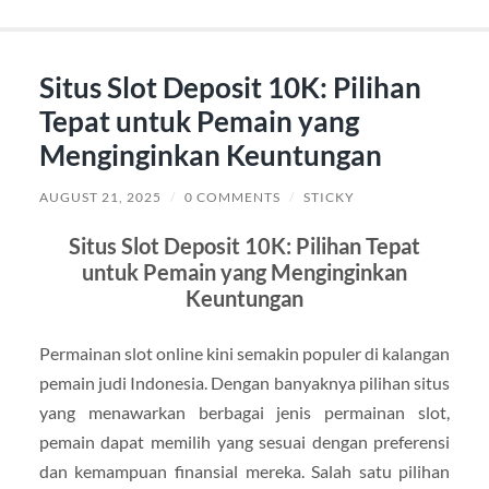
Situs Slot Deposit 10K: Pilihan
Tepat untuk Pemain yang
Menginginkan Keuntungan
AUGUST 21, 2025
/
0 COMMENTS
/
STICKY
Situs Slot Deposit 10K: Pilihan Tepat
untuk Pemain yang Menginginkan
Keuntungan
Permainan slot online kini semakin populer di kalangan
pemain judi Indonesia. Dengan banyaknya pilihan situs
yang menawarkan berbagai jenis permainan slot,
pemain dapat memilih yang sesuai dengan preferensi
dan kemampuan finansial mereka. Salah satu pilihan