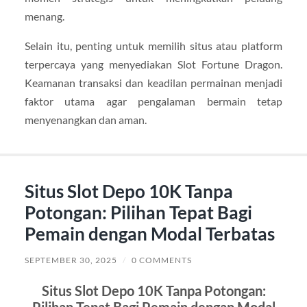
menang.
Selain itu, penting untuk memilih situs atau platform
terpercaya yang menyediakan Slot Fortune Dragon.
Keamanan transaksi dan keadilan permainan menjadi
faktor utama agar pengalaman bermain tetap
menyenangkan dan aman.
Situs Slot Depo 10K Tanpa
Potongan: Pilihan Tepat Bagi
Pemain dengan Modal Terbatas
SEPTEMBER 30, 2025
/
0 COMMENTS
Situs Slot Depo 10K Tanpa Potongan:
Pilihan Tepat Bagi Pemain dengan Modal