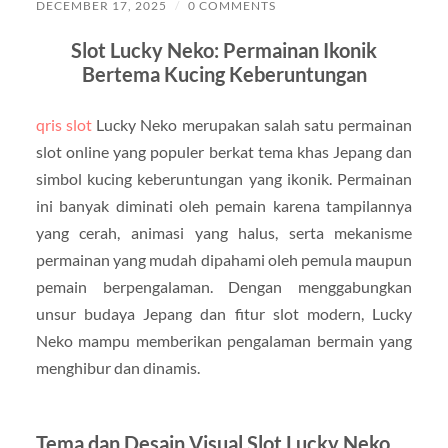
DECEMBER 17, 2025
/
0 COMMENTS
Slot Lucky Neko: Permainan Ikonik
Bertema Kucing Keberuntungan
qris slot
Lucky Neko merupakan salah satu permainan
slot online yang populer berkat tema khas Jepang dan
simbol kucing keberuntungan yang ikonik. Permainan
ini banyak diminati oleh pemain karena tampilannya
yang cerah, animasi yang halus, serta mekanisme
permainan yang mudah dipahami oleh pemula maupun
pemain berpengalaman. Dengan menggabungkan
unsur budaya Jepang dan fitur slot modern, Lucky
Neko mampu memberikan pengalaman bermain yang
menghibur dan dinamis.
Tema dan Desain Visual Slot Lucky Neko