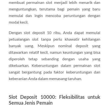
membuat permainan slot menjadi lebih menarik dan
menguntungkan, terutama bagi pemain yang baru
memulai dan ingin mencoba peruntungan dengan
modal kecil.
Dengan slot deposit 10 ribu, Anda dapat memulai
petualangan slot tanpa perlu khawatir kehilangan
banyak uang. Meskipun nominal deposit yang
ditawarkan relatif kecil, namun keuntungan yang bisa
diperoleh tetap sebanding dengan usaha yang
dikeluarkan. Keberuntungan dalam permainan slot
sangat bergantung pada faktor keberuntungan dan
keberanian Anda dalam memasang taruhan.
Slot Deposit 10000: Fleksibilitas untuk
Semua Jenis Pemain