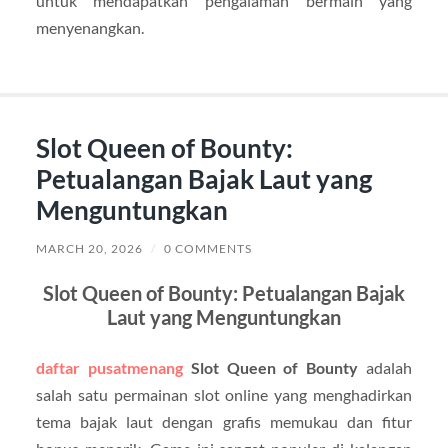
untuk mendapatkan pengalaman bermain yang
menyenangkan.
Slot Queen of Bounty:
Petualangan Bajak Laut yang
Menguntungkan
MARCH 20, 2026
/
0 COMMENTS
Slot Queen of Bounty: Petualangan Bajak
Laut yang Menguntungkan
daftar pusatmenang
Slot Queen of Bounty
adalah
salah satu permainan slot online yang menghadirkan
tema bajak laut dengan grafis memukau dan fitur