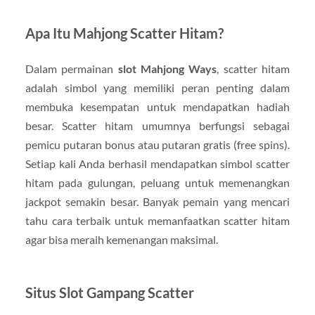
Apa Itu Mahjong Scatter Hitam?
Dalam permainan
slot Mahjong Ways
, scatter hitam
adalah simbol yang memiliki peran penting dalam
membuka kesempatan untuk mendapatkan hadiah
besar. Scatter hitam umumnya berfungsi sebagai
pemicu putaran bonus atau putaran gratis (free spins).
Setiap kali Anda berhasil mendapatkan simbol scatter
hitam pada gulungan, peluang untuk memenangkan
jackpot semakin besar. Banyak pemain yang mencari
tahu cara terbaik untuk memanfaatkan scatter hitam
agar bisa meraih kemenangan maksimal.
Situs Slot Gampang Scatter