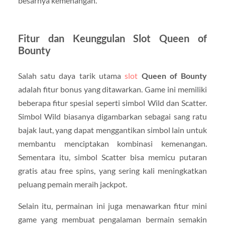
besarnya kemenangan.
Fitur dan Keunggulan Slot Queen of
Bounty
Salah satu daya tarik utama
slot
Queen of Bounty
adalah fitur bonus yang ditawarkan. Game ini memiliki
beberapa fitur spesial seperti simbol Wild dan Scatter.
Simbol Wild biasanya digambarkan sebagai sang ratu
bajak laut, yang dapat menggantikan simbol lain untuk
membantu menciptakan kombinasi kemenangan.
Sementara itu, simbol Scatter bisa memicu putaran
gratis atau free spins, yang sering kali meningkatkan
peluang pemain meraih jackpot.
Selain itu, permainan ini juga menawarkan fitur mini
game yang membuat pengalaman bermain semakin