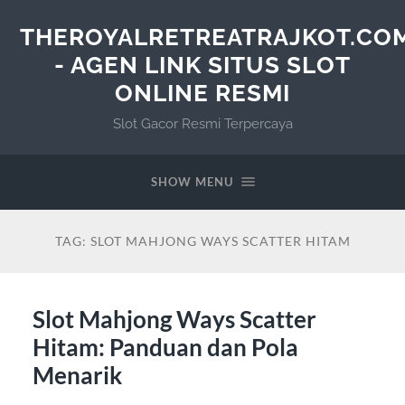
THEROYALRETREATRAJKOT.CO
- AGEN LINK SITUS SLOT
ONLINE RESMI
Slot Gacor Resmi Terpercaya
SHOW MENU
TAG:
SLOT MAHJONG WAYS SCATTER HITAM
Slot Mahjong Ways Scatter
Hitam: Panduan dan Pola
Menarik