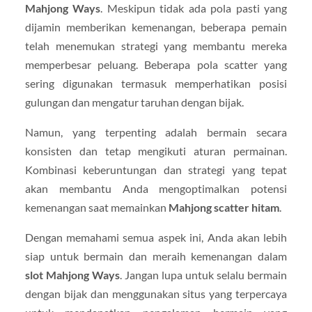
Mahjong Ways
. Meskipun tidak ada pola pasti yang
dijamin memberikan kemenangan, beberapa pemain
telah menemukan strategi yang membantu mereka
memperbesar peluang. Beberapa pola scatter yang
sering digunakan termasuk memperhatikan posisi
gulungan dan mengatur taruhan dengan bijak.
Namun, yang terpenting adalah bermain secara
konsisten dan tetap mengikuti aturan permainan.
Kombinasi keberuntungan dan strategi yang tepat
akan membantu Anda mengoptimalkan potensi
kemenangan saat memainkan
Mahjong scatter hitam
.
Dengan memahami semua aspek ini, Anda akan lebih
siap untuk bermain dan meraih kemenangan dalam
slot Mahjong Ways
. Jangan lupa untuk selalu bermain
dengan bijak dan menggunakan situs yang terpercaya