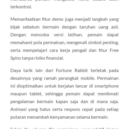
terkontrol.
Memanfaatkan fitur demo juga menjadi langkah yang
bijak sebelum bermain dengan taruhan uang asli.
Dengan mencoba versi latihan, pemain dapat
memahami pola permainan, mengenali simbol penting,
serta mempelajari cara kerja pengali dan fitur Free
Spins tanpa risiko finansial.
Daya tarik lain dari Fortune Rabbit terletak pada
desainnya yang ramah perangkat mobile. Permainan
ini dioptimalkan untuk berjalan lancar di smartphone
maupun tablet, sehingga pemain dapat menikmati
pengalaman bermain kapan saja dan di mana saja.
Animasi yang halus serta respons cepat pada setiap
putaran menambah kenyamanan selama bermain.