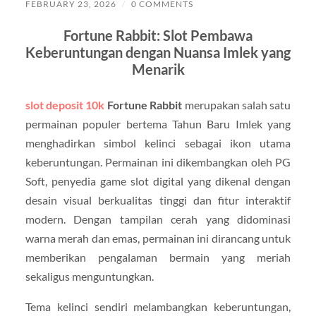
FEBRUARY 23, 2026
/
0 COMMENTS
Fortune Rabbit
: Slot Pembawa
Keberuntungan dengan Nuansa Imlek yang
Menarik
slot deposit 10k
Fortune Rabbit
merupakan salah satu
permainan populer bertema Tahun Baru Imlek yang
menghadirkan simbol kelinci sebagai ikon utama
keberuntungan. Permainan ini dikembangkan oleh
PG
Soft
, penyedia game slot digital yang dikenal dengan
desain visual berkualitas tinggi dan fitur interaktif
modern. Dengan tampilan cerah yang didominasi
warna merah dan emas, permainan ini dirancang untuk
memberikan pengalaman bermain yang meriah
sekaligus menguntungkan.
Tema kelinci sendiri melambangkan keberuntungan,