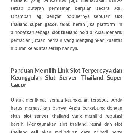
setiap putaran permainan berjalan secara adil.
Ditambah lagi dengan populernya sebutan
slot
thailand super gacor
, tidak heran jika platform ini
dinobatkan sebagai
slot thailand no 1
di Asia, menarik
perhatian jutaan pemain yang menginginkan kualitas
hiburan kelas atas setiap harinya.
Panduan Memilih Link Slot Terpercaya dan
Keunggulan Slot Server Thailand Super
Gacor
Untuk menikmati semua keunggulan tersebut, Anda
harus memastikan bahwa Anda bergabung dengan
situs slot server thailand
yang memiliki reputasi
bersih. Menggunakan
slot thailand resmi
dan
slot
thailand asli
akan melindungi data pribadi serta