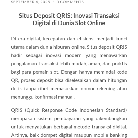
SEPTEMBER 4, 2025
/
0 COMMENTS
Situs Deposit QRIS: Inovasi Transaksi
Digital di Dunia Slot Online
Di era digital, kecepatan dan efisiensi menjadi kunci
utama dalam dunia hiburan online. Situs deposit QRIS
hadir sebagai inovasi modern yang menawarkan
pengalaman transaksi lebih mudah, aman, dan praktis
bagi para pemain slot. Dengan hanya memindai kode
QR, proses deposit bisa diselesaikan dalam hitungan
detik tanpa ribet memasukkan nomor rekening atau
menunggu konfirmasi manual.
QRIS (Quick Response Code Indonesian Standard)
merupakan sistem pembayaran yang dikembangkan
untuk menyatukan berbagai metode transaksi digital.
Artinya, baik dompet digital maupun mobile banking