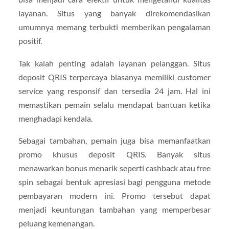
layanan. Situs yang banyak direkomendasikan
umumnya memang terbukti memberikan pengalaman
positif.
Tak kalah penting adalah layanan pelanggan. Situs
deposit QRIS terpercaya biasanya memiliki customer
service yang responsif dan tersedia 24 jam. Hal ini
memastikan pemain selalu mendapat bantuan ketika
menghadapi kendala.
Sebagai tambahan, pemain juga bisa memanfaatkan
promo khusus deposit QRIS. Banyak situs
menawarkan bonus menarik seperti cashback atau free
spin sebagai bentuk apresiasi bagi pengguna metode
pembayaran modern ini. Promo tersebut dapat
menjadi keuntungan tambahan yang memperbesar
peluang kemenangan.