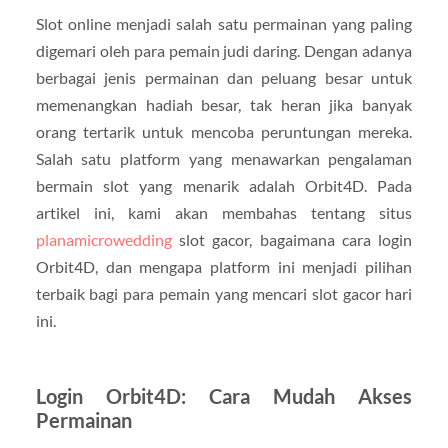
Slot online menjadi salah satu permainan yang paling
digemari oleh para pemain judi daring. Dengan adanya
berbagai jenis permainan dan peluang besar untuk
memenangkan hadiah besar, tak heran jika banyak
orang tertarik untuk mencoba peruntungan mereka.
Salah satu platform yang menawarkan pengalaman
bermain slot yang menarik adalah Orbit4D. Pada
artikel ini, kami akan membahas tentang situs
planamicrowedding
slot gacor, bagaimana cara login
Orbit4D, dan mengapa platform ini menjadi pilihan
terbaik bagi para pemain yang mencari slot gacor hari
ini.
Login Orbit4D: Cara Mudah Akses
Permainan