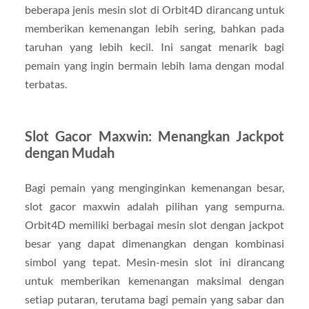
beberapa jenis mesin slot di Orbit4D dirancang untuk
memberikan kemenangan lebih sering, bahkan pada
taruhan yang lebih kecil. Ini sangat menarik bagi
pemain yang ingin bermain lebih lama dengan modal
terbatas.
Slot Gacor Maxwin: Menangkan Jackpot
dengan Mudah
Bagi pemain yang menginginkan kemenangan besar,
slot gacor maxwin adalah pilihan yang sempurna.
Orbit4D memiliki berbagai mesin slot dengan jackpot
besar yang dapat dimenangkan dengan kombinasi
simbol yang tepat. Mesin-mesin slot ini dirancang
untuk memberikan kemenangan maksimal dengan
setiap putaran, terutama bagi pemain yang sabar dan