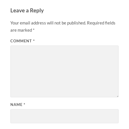
Leave a Reply
Your email address will not be published.
Required fields
are marked
*
COMMENT
*
NAME
*