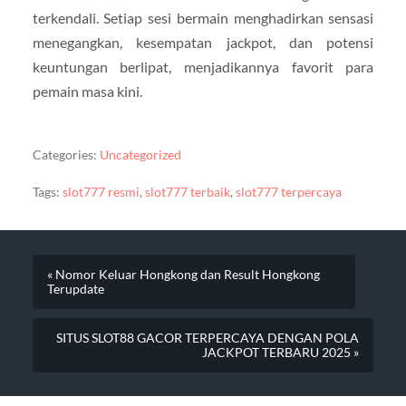
terkendali. Setiap sesi bermain menghadirkan sensasi
menegangkan, kesempatan jackpot, dan potensi
keuntungan berlipat, menjadikannya favorit para
pemain masa kini.
Categories:
Uncategorized
Tags:
slot777 resmi
,
slot777 terbaik
,
slot777 terpercaya
« Nomor Keluar Hongkong dan Result Hongkong
Terupdate
SITUS SLOT88 GACOR TERPERCAYA DENGAN POLA
JACKPOT TERBARU 2025 »