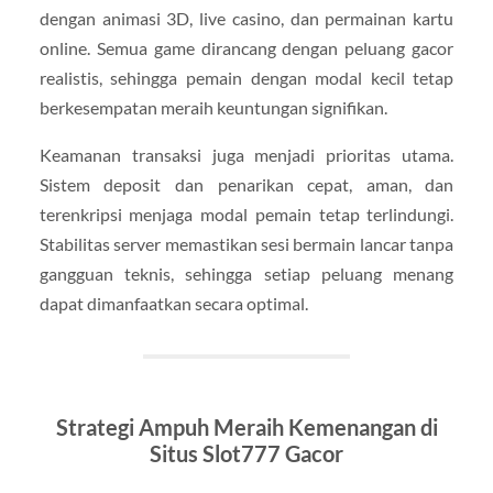
dengan animasi 3D, live casino, dan permainan kartu
online. Semua game dirancang dengan peluang gacor
realistis, sehingga pemain dengan modal kecil tetap
berkesempatan meraih keuntungan signifikan.
Keamanan transaksi juga menjadi prioritas utama.
Sistem deposit dan penarikan cepat, aman, dan
terenkripsi menjaga modal pemain tetap terlindungi.
Stabilitas server memastikan sesi bermain lancar tanpa
gangguan teknis, sehingga setiap peluang menang
dapat dimanfaatkan secara optimal.
Strategi Ampuh Meraih Kemenangan di
Situs Slot777 Gacor