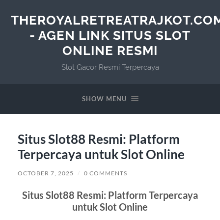
THEROYALRETREATRAJKOT.CO
- AGEN LINK SITUS SLOT
ONLINE RESMI
Slot Gacor Resmi Terpercaya
SHOW MENU
Situs Slot88 Resmi: Platform
Terpercaya untuk Slot Online
OCTOBER 7, 2025
/
0 COMMENTS
Situs Slot88 Resmi: Platform Terpercaya
untuk Slot Online